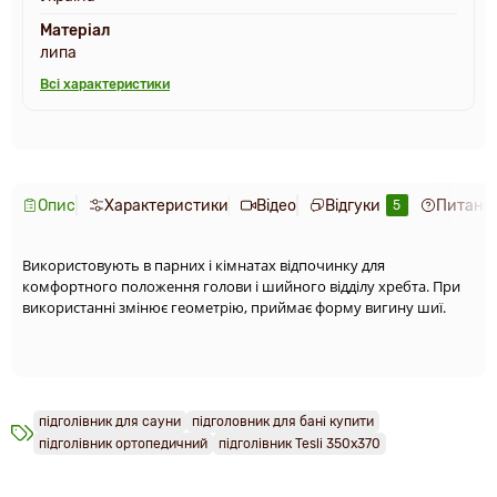
Матеріал
липа
Всі характеристики
Опис
Характеристики
Відео
Відгуки
Питання
5
Використовують в парних і кімнатах відпочинку для
комфортного положення голови і шийного відділу хребта. При
використанні змінює геометрію, приймає форму вигину шиї.
підголівник для сауни
підголовник для бані купити
підголівник ортопедичний
підголівник Tesli 350х370