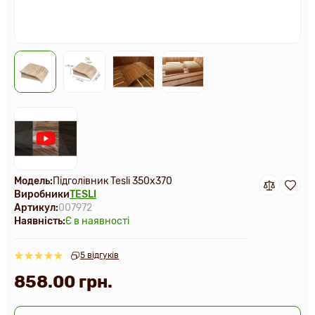
Модель:
Підголівник Tesli 350х370
Виробники
TESLI
Артикул:
007972
Наявність:
Є в наявності
5 відгуків
858.00 грн.