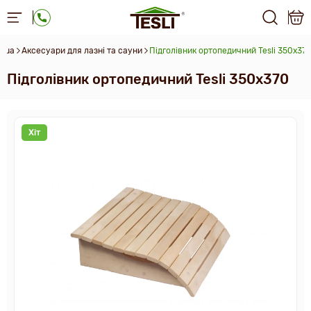
i.ua
Аксесуари для лазні та сауни
Підголівник ортопедичний Tesli 350х37
Підголівник ортопедичний Tesli 350х370
Хіт