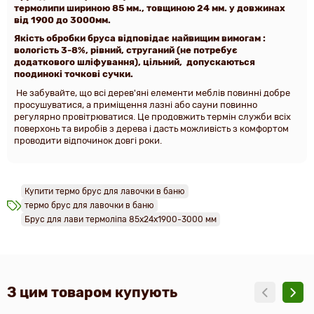
термолипи шириною 85 мм., товщиною 24 мм. у довжинах
від 1900 до 3000мм.
Якість обробки бруса відповідає найвищим вимогам :
вологість 3-8%, рівний, струганий (не потребує
додаткового шліфування), цільний, допускаються
поодинокі точкові сучки.
Не забувайте, що всі дерев'яні елементи меблів повинні добре
просушуватися, а приміщення лазні або сауни повинно
регулярно провітрюватися. Це продовжить термін служби всіх
поверхонь та виробів з дерева і дасть можливість з комфортом
проводити відпочинок довгі роки.
Купити термо брус для лавочки в баню
термо брус для лавочки в баню
Брус для лави термоліпа 85х24х1900-3000 мм
З цим товаром купують