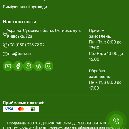
Вимірювальні прилади
Наші контакти
Україна, Сумська обл., м. Охтирка, вул.
Прийом
Київська, 72а
замовлень:
Пн.-Пт. з 8:00 до
+38 (050) 325 72 02
19:00
info@tesli.ua
Сб.-Нд. з 10:00 до
16:00
Обробка
замовлень:
Пн.-Пт. з 8:00 до
17:00
Приймаємо платежі:
Продавець: ТОВ "СХІДНО-УКРАЇНСЬКА ДЕРЕВООБРОБНА КОМПАНІЯ"
ЄДРПОУ: 39247757 © Tesli. Інтернет-магазин обладнання для саун 2009 -