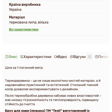
Країна виробника
Україна
Матеріал
термована липа, вільха
Всі характеристики
Опис
Характеристики
Відео
Відгуки
Питання
0
Ціна за 1 погонний метр.
Термодеревина – це не лише екологічно чистий матеріал, а й
надзвичайно практичний та естетичний. Стильний темний
колір дозволяє експериментувати з дизайном.
Після термообробки деревина набуває нових властивостей –
має низьку гігроскопічність та теплопровідність, підвищену
стійкість до гниття.
Брус для лави (лежака) ТМ "Tesli" виготовлений із