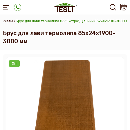
теріали
Брус для лави термолипа 85 "Екстра", цільний 85х24х1900-3000 м
Брус для лави термолипа 85х24х1900-
3000 мм
Хіт