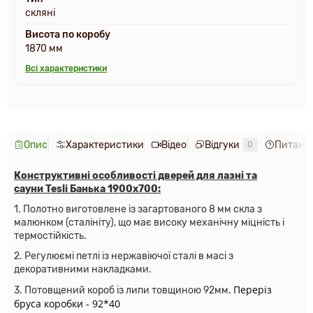
скляні
Висота по коробу
1870 мм
Всі характеристики
Опис
Характеристики
Відео
Відгуки
Питання
0
Конструктивні особливості дверей для лазні та
сауни
Tesli Банька 1900х700
:
1. Полотно виготовлене із загартованого 8 мм скла з
малюнком (сталініту), що має високу механічну міцність і
термостійкість.
2. Регулюємі петлі із нержавіючої сталі в масі з
декоративними накладками.
Переріз
3. Потовщений короб із липи товщиною 92мм.
бруса коробки - 92*40