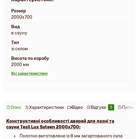
Розмір
2000х700
Вид
в сауну
Тип
зі склом
Висота по коробу
2000 мм
Всі характеристики
Опис
Характеристики
Відео
Відгуки
Питання
3
Конструктивні особливості дверей для лазні та
сауни
Tesli Lux Sateen 2000х700
:
Полотно виготовлене із 8 мм загартованого скла