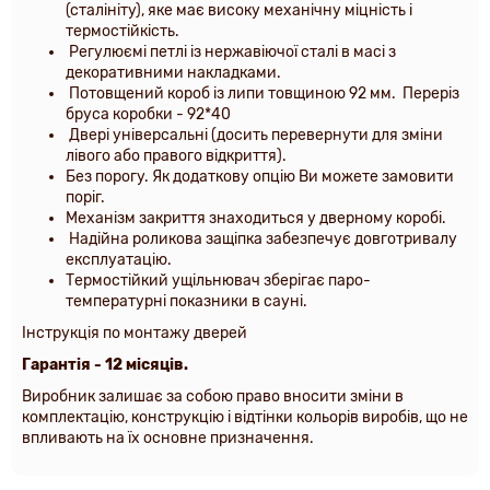
(сталініту), яке має високу механічну міцність і
термостійкість.
Регулюємі петлі із нержавіючої сталі в масі з
декоративними накладками
.
Потовщений короб із липи товщиною 92 мм
.
Переріз
бруса коробки - 92*40
Двері універсальні (досить перевернути для зміни
лівого або правого відкриття).
Без порогу. Як додаткову опцію Ви можете замовити
поріг
.
Механізм закриття знаходиться у дверному коробі.
Надійна роликова защіпка забезпечує довготривалу
експлуатацію.
Термостійкий ущільнювач зберігає паро-
температурні показники в сауні.
Інструкція по монтажу дверей
Гарантія - 12 місяців.
Виробник залишає за собою право вносити зміни в
комплектацію, конструкцію і відтінки кольорів виробів, що не
впливають на їх основне призначення.