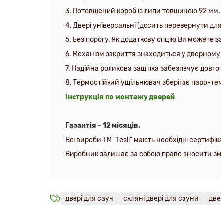
3.
Потовщений короб із липи товщиною 92 мм
4. Двері універсальні (досить перевернути для 
5.
Без порогу. Як додаткову опцію Ви можете з
6. Механізм закриття знаходиться у дверному 
7. Надійна роликова защіпка забезпечує довг
8. Термостійкий ущільнювач зберігає паро-тем
Інструкція по монтажу дверей
Гарантія - 12 місяців.
Всі вироби ТМ "Tesli" мають необхідні сертифік
Виробник залишає за собою право вносити змін
двері для саун
скляні двері для сауни
две