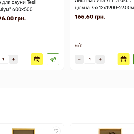
Лиштва липа 7Г1 "Люкс",
 для сауни Tesli
цільна 75х12х1900-2300
міум" 600х500
165.60 грн.
6.00 грн.
м/п