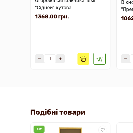
Огорожа світильника Tesli
Вікно
"Сідней" кутова
"Пре
1368.00 грн.
1062
Подібні товари
Хіт