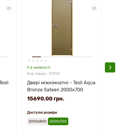
Є в наявності
Є в наявно
013141
esli
Двері міжкімнатні - Tesli Aqua
Двері мі
Bronze Sateen 2000х700
White S
15690.00 грн.
16320.
Доступні розміри
2000х800
2000х700