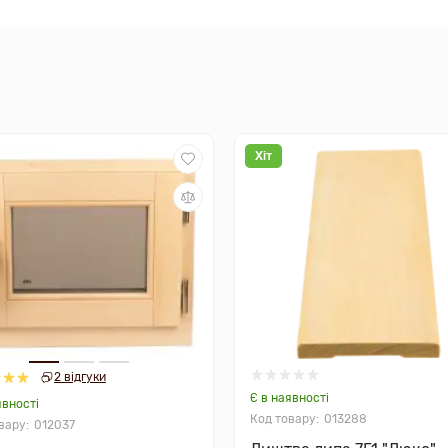
Хіт
2 відгуки
Є в наявності
явності
013288
012037