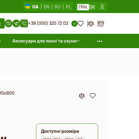
UA
|
EN
|
RU
|
PL
ГРН.
$
€
+38 (050) 325 72 02
и
Аксесуари для лазні та сауни
000х800
Доступні розміри
н.