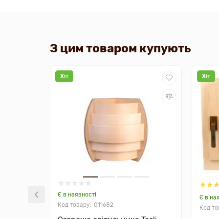
З цим товаром купують
Хіт
Хіт
Є в наявності
Є в на
011682