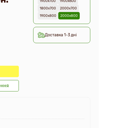
1900х700
1900х600
1800х700
2000х700
1900х800
2000х800
Доставка 1-3 дні
ення