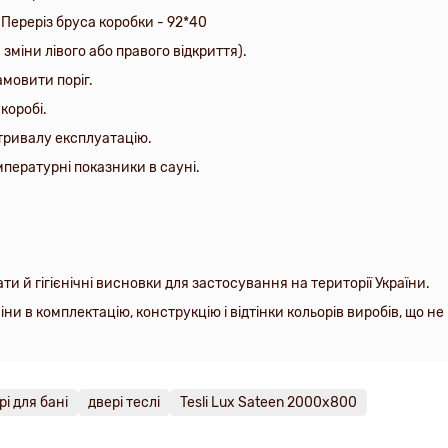
. Переріз бруса коробки - 92*40
зміни лівого або правого відкриття).
амовити поріг
.
коробі.
отривалу експлуатацію.
пературні показники в сауні.
ати й гігієнічні висновки для застосування на території України.
и в комплектацію, конструкцію і відтінки кольорів виробів, що н
рі для бані
двері теслі
Tesli Lux Sateen 2000х800