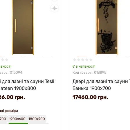
явності
Є в наявності
015094
013895
 для лазні та сауни Tesli
Двері для лазні та сауни T
Sateen 1900х800
Банька 1900х700
6.00 грн.
17460.00 грн.
ні розміри
700
1900х600
1800х700
х700
1900х800
2000х800