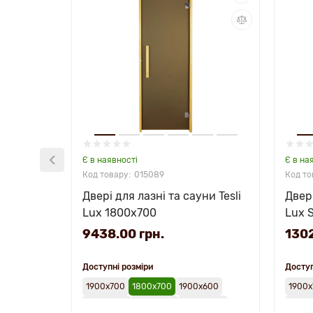
Є в наявності
Є в на
015089
Двері для лазні та сауни Tesli
Двері
Lux 1800х700
Lux 
9438.00 грн.
1302
Доступні розміри
Доступ
1900х700
1800х700
1900х600
1900х
2000х700
1900х800
2000х800
2000