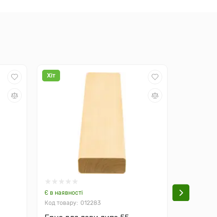
Хіт
Хіт
Є в наявності
Є в наявно
012283