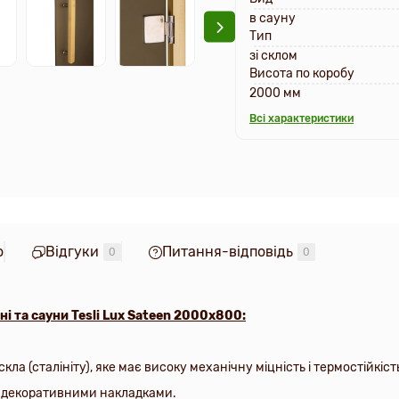
в сауну
Тип
зі склом
Висота по коробу
2000 мм
Всі характеристики
о
Відгуки
Питання-відповідь
0
0
і та сауни Tesli Lux Sateen 2000х800:
кла (сталініту), яке має високу механічну міцність і термостійкіст
і з декоративними накладками
.