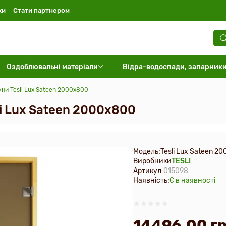
ки
Стати партнером
Оздоблювальні матеріали
Відра-водоспади, запарник
ауни Tesli Lux Sateen 2000х800
li Lux Sateen 2000х800
Модель:
Tesli Lux Sateen 2
Виробники
TESLI
Артикул:
015098
Наявність:
Є в наявності
14496.00 гр