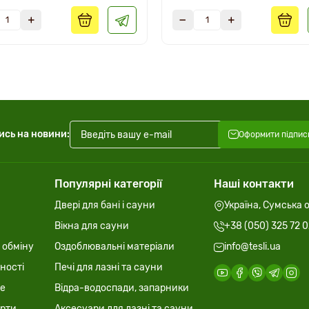
ись на новини:
Оформити підпис
Популярні категорії
Наші контакти
Двері для бані і сауни
Україна, Сумська о
Вікна для сауни
+38 (050) 325 72 
 обміну
Оздоблювальні матеріали
info@tesli.ua
ності
Печі для лазні та сауни
ie
Відра-водоспади, запарники
ерти
Аксесуари для лазні та сауни