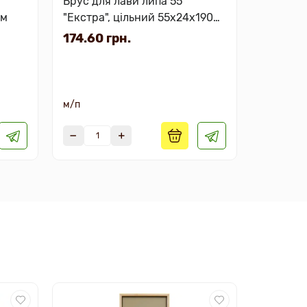
Брус для лави липа 55
Запарник 
мм
"Екстра", цільний 55х24х1900-
термоде
3000мм
174.60 грн.
нержаві
7242.0
кришко
м/п