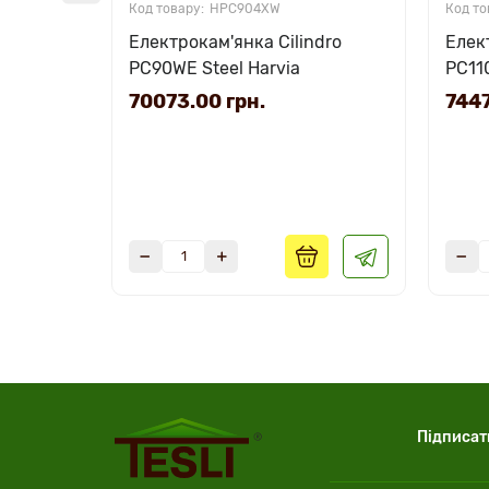
HPC904XW
Електрокам'янка Cilindro
Елек
PC90WE Steel Harvia
PC110
70073.00 грн.
7447
Підписат