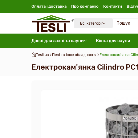
Оплата і доставка
Про компанію
Контакти
Відгу
Всі категорії
Двері для лазні та сауни
Вікна для сауни
Tesli.ua
Печі та інше обладнання
Електрокам'янка Cilin
Електрокам'янка Cilindro PC1