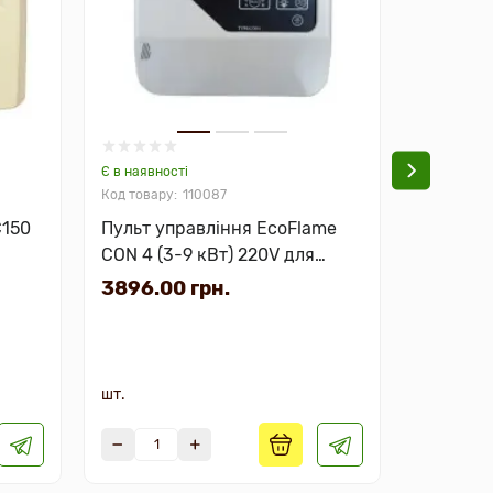
Є в наявності
Немає в на
110087
C150
Пульт управління EcoFlame
Пульт у
CON 4 (3-9 кВт) 220V для
CON 4 (3
електрокам'янок
електро
3896.00 грн.
6136.0
шт.
шт.