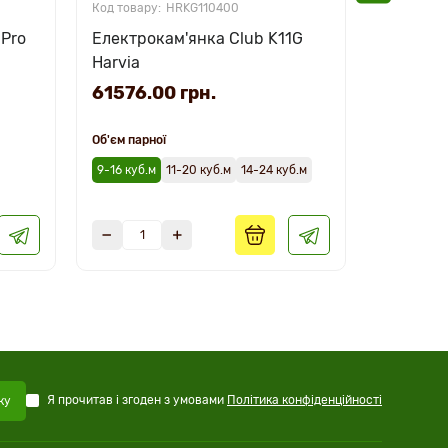
HRKG110400
 Pro
Електрокам'янка Club K11G
Електро
Harvia
Home PO
61576.00 грн.
49565.
Об'єм парної
Об'єм парн
9-16 куб.м
11-20 куб.м
14-24 куб.м
6-10 куб.м
Я прочитав і згоден з умовами
Політика конфіденційності
ку