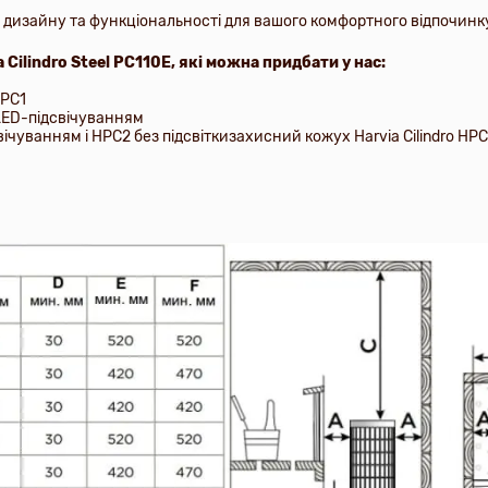
 дизайну та функціональності для вашого комфортного відпочинк
 Cilindro Steel PC110E, які можна придбати у нас:
HPC1
з LED-підсвічуванням
чуванням і HPC2 без підсвіткизахисний кожух Harvia Cilindro HPC1