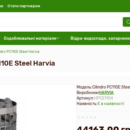
ки
Стати партнером
Оздоблювальні матеріали
Відра-водоспади, запарник
dro PC110E Steel Harvia
10E Steel Harvia
Модель:
Cilindro PC110E Stee
Виробники
HARVIA
Артикул:
HPCE1104
Наявність:
Є в наявності
44163.00 гр