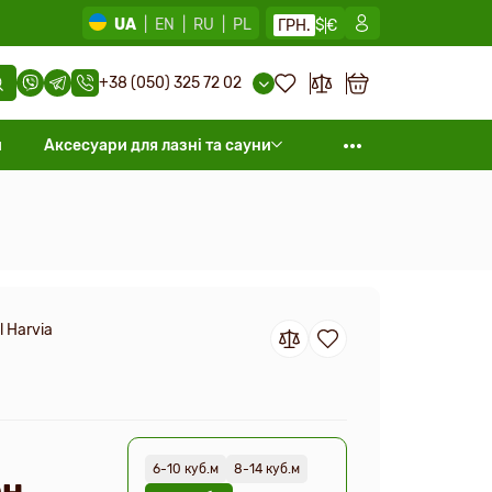
UA
|
EN
|
RU
|
PL
ГРН.
$
€
+38 (050) 325 72 02
и
Аксесуари для лазні та сауни
l Harvia
6-10 куб.м
8-14 куб.м
н.