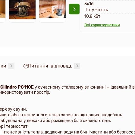
3х16
Потужність
10,8 кВт
Всі характеристики
уки
Питання-відповідь
0
0
 Cilindro
PC110E
у сучасному сталево
му
виконанні — ідеальний в
використовувати простір.
ер’єру сауни.
якого або інтенсивного тепла залежно від ваших вподобань.
 вбудована у лежаки або розміщена біля скляної стіни.
р і термостат.
інтенсивність тепла, додаючи воду на бічні частини або безпосе