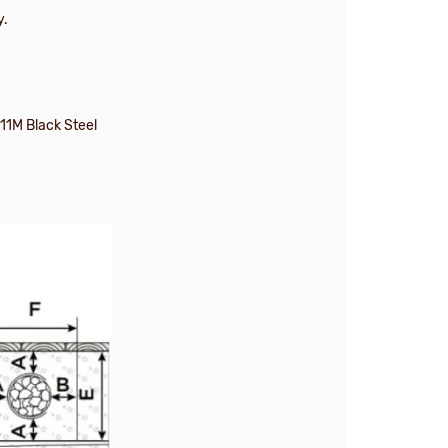
у.
1M Black Steel