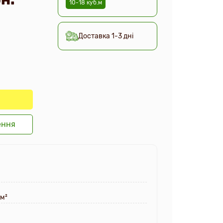
10-18 куб.м
Доставка 1-3 дні
ення
мм²