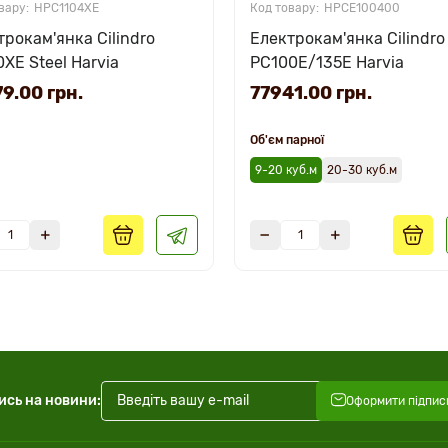
HPC1104XE
HPCE100400
трокам'янка Cilindro
Електрокам'янка Cilindro
XE Steel Harvia
PС100E/135E Harvia
9.00 грн.
77941.00 грн.
Об'єм парної
9-20 куб.м
20-30 куб.м
ись на новини:
Оформити підпис