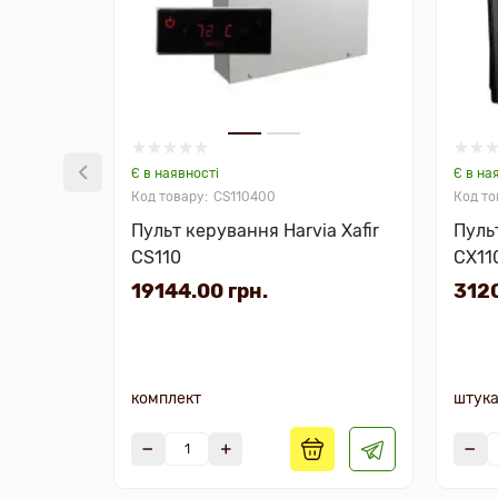
Є в наявності
Є в на
CS110400
Пульт керування Harvia Xafir
Пуль
CS110
СX11
19144.00 грн.
3120
комплект
штук