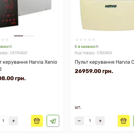
явності
Є в наявності
CX110400
C150400
т керування Harvia Xenio
Пульт керування Harvia 
0
26959.00 грн.
8.00 грн.
а
шт.