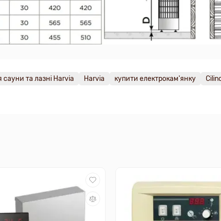
 сауни та лазні Harvia
Harvia
купити електрокам'янку
Cili