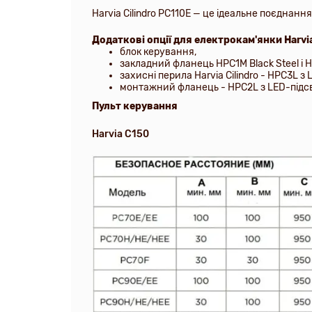
Harvia Cilindro PC110E
— це ідеальне поєднання
Додаткові опції для електрокам'янки Harvia
блок керування,
з
акладний фланець HPC1M Black Steel і 
захисні перила Harvia Cilindro - HPC3L 
монтажний фланець - HPC2L з LED-підсві
Пульт керування
Harvia C150