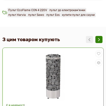
Пульт EcoFlame CON 4 220V
пульт до електрокам'янки
пульт Harvia
пульт Sawo
пульт Eos
купити пульт для сауни
З цим товаром купують
Є в наявності