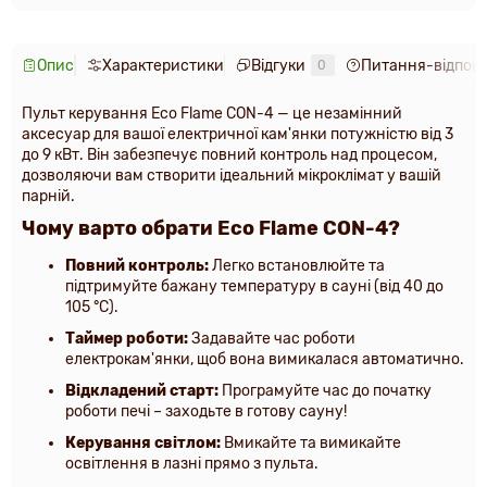
Опис
Характеристики
Відгуки
Питання-відпові
0
Пульт керування Eco Flame CON-4 — це незамінний
аксесуар для вашої електричної кам'янки потужністю від 3
до 9 кВт. Він забезпечує повний контроль над процесом,
дозволяючи вам створити ідеальний мікроклімат у вашій
парній.
Чому варто обрати Eco Flame CON-4?
Повний контроль:
Легко встановлюйте та
підтримуйте бажану температуру в сауні (від 40 до
105 °C).
Таймер роботи:
Задавайте час роботи
електрокам'янки, щоб вона вимикалася автоматично.
Відкладений старт:
Програмуйте час до початку
роботи печі – заходьте в готову сауну!
Керування світлом:
Вмикайте та вимикайте
освітлення в лазні прямо з пульта.