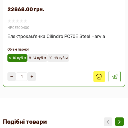
22868.00 грн.
HPCE700400
Електрокам'янка Cilindro PC70E Steel Harvia
Об'єм парної
6-10 куб.м
8-14 куб.м
10-18 куб.м
Подібні товари