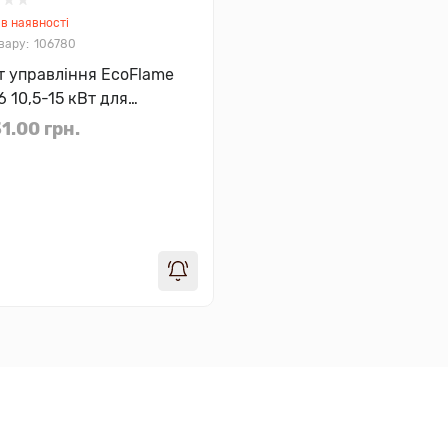
в наявності
106780
т управління EcoFlame
 10,5-15 кВт для
трокам'янок
1.00 грн.