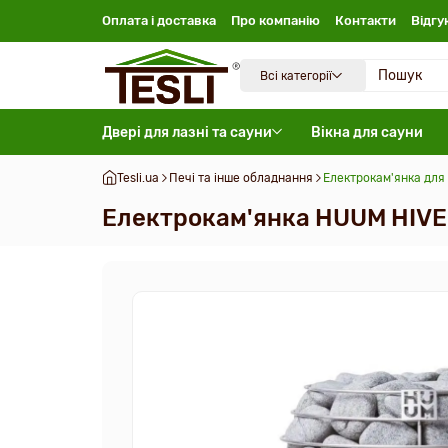
Оплата і доставка
Про компанію
Контакти
Відгу
Всі категорії
Двері для лазні та сауни
Вікна для сауни
Tesli.ua
Печі та інше обладнання
Електрокам'янка для 
Електрокам'янка HUUM HIVE