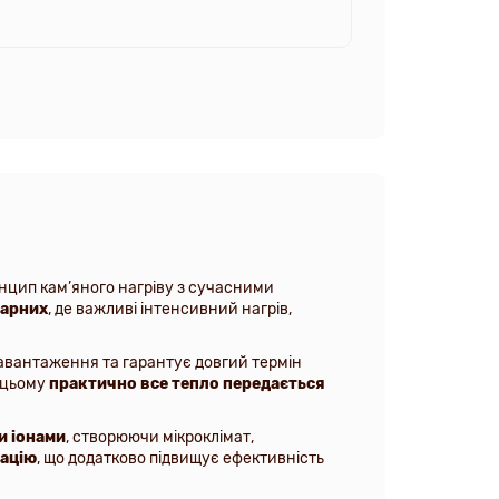
нцип кам’яного нагріву з сучасними
парних
, де важливі інтенсивний нагрів,
навантаження та гарантує довгий термін
и цьому
практично все тепло передається
и іонами
, створюючи мікроклімат,
тацію
, що додатково підвищує ефективність