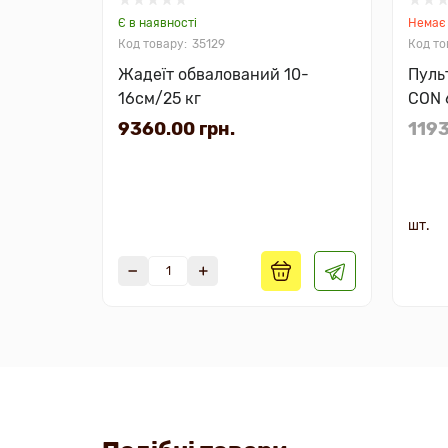
Є в наявності
Немає 
35129
Жадеїт обвалований 10-
Пуль
16см/25 кг
CON 6
елек
9360.00 грн.
1193
шт.