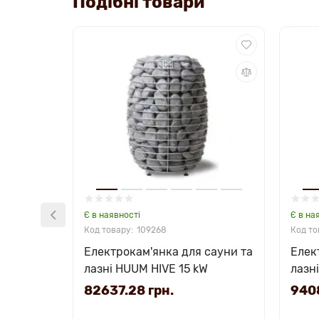
Подібні товари
Є в наявності
Є в на
109268
Електрокам'янка для сауни та
Елек
лазні HUUM HIVE 15 kW
лазн
82637.28 грн.
9408