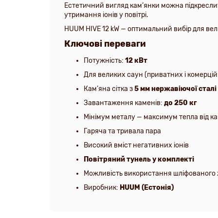
Естетичний вигляд кам’янки можна підкресл
утримання іонів у повітрі.
HUUM HIVE 12 kW — оптимальний вибір для вел
Ключові переваги
Потужність:
12 кВт
Для великих саун (приватних і комерці
Кам’яна сітка з
5 мм нержавіючої сталі
Завантаження каменів:
до 250 кг
Мінімум металу — максимум тепла від к
Гаряча та тривала пара
Високий вміст негативних іонів
Повітряний тунель у комплекті
Можливість використання шліфованого 
Виробник:
HUUM (Естонія)