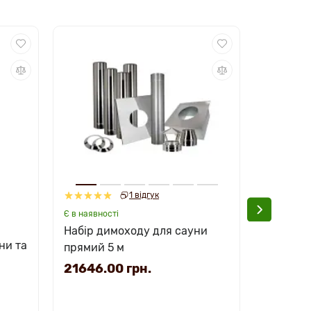
1 відгук
Є в наявно
Є в наявності
Набір д
Набір димоходу для сауни
через ст
ни та
прямий 5 м
32015.
21646.00 грн.