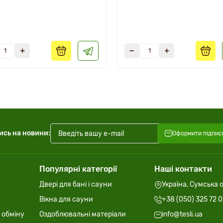
ись на новини:
Оформити підпис
Популярні категорії
Наші контакти
Двері для бані і сауни
Україна, Сумська о
Вікна для сауни
+38 (050) 325 72 
 обміну
Оздоблювальні матеріали
info@tesli.ua