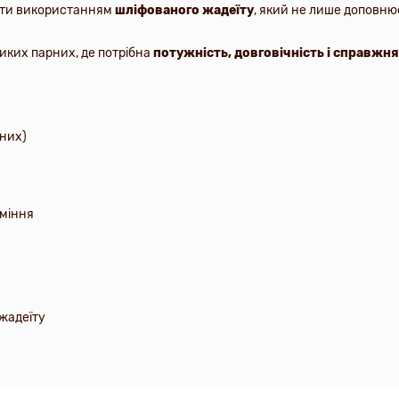
ити використанням
шліфованого жадеїту
, який не лише доповню
иких парних, де потрібна
потужність, довговічність і справжня
йних)
аміння
жадеїту