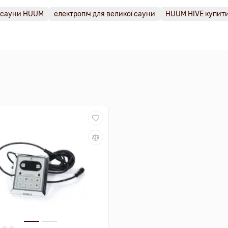
я сауни HUUM
електропіч для великої сауни
HUUM HIVE купит