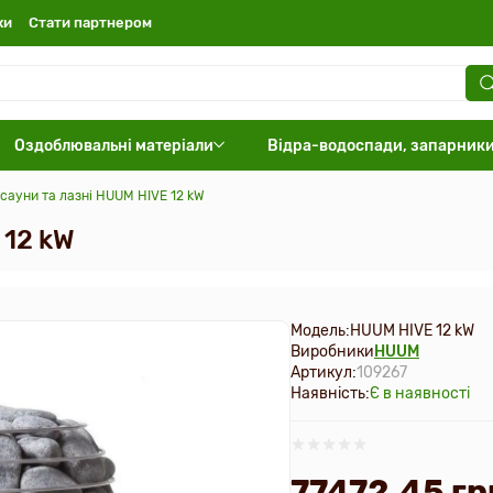
ки
Стати партнером
Оздоблювальні матеріали
Відра-водоспади, запарник
сауни та лазні HUUM HIVE 12 kW
 12 kW
Модель:
HUUM HIVE 12 kW
Виробники
HUUM
Артикул:
109267
Наявність:
Є в наявності
77472.45 гр