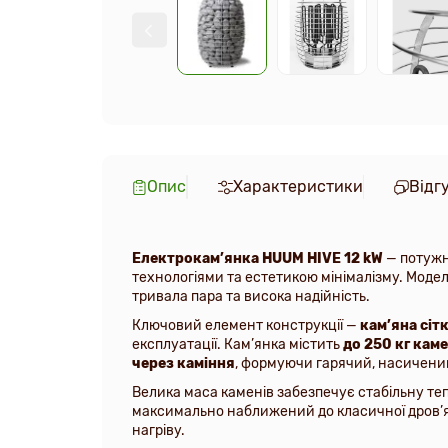
Опис
Характеристики
Відг
Електрокам’янка HUUM HIVE 12 kW
— потужн
технологіями та естетикою мінімалізму. Модел
тривала пара та висока надійність.
Ключовий елемент конструкції —
кам’яна сіт
експлуатації. Кам’янка містить
до 250 кг каме
через каміння
, формуючи гарячий, насичений
Велика маса каменів забезпечує стабільну те
максимально наближений до класичної дров’я
нагріву.