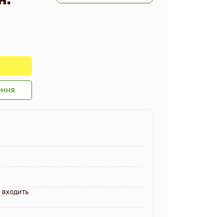
ення
е входить