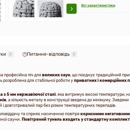
Всі характеристики
уки
Питання-відповідь
0
0
а професійна піч для
великих саун
, що поєднує традиційний при
ь розроблена для стабільної роботи у
приватних і комерційних 
ка з 5 мм нержавіючої сталі
, яка витримує високі температури, 
нів
, а кількість металу в конструкції зведена до мінімуму. Завдяк
 і довготривалий пар без різких температурних перепадів.
пловіддачу та сприяє насиченню повітря
корисними негативним
ної сауни.
Повітряний тунель входить у стандартну комплек