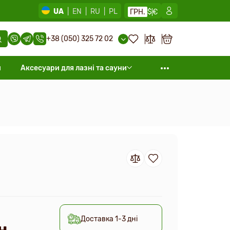
UA
|
EN
|
RU
|
PL
ГРН.
$
€
+38 (050) 325 72 02
и
Аксесуари для лазні та сауни
Доставка 1-3 дні
н.