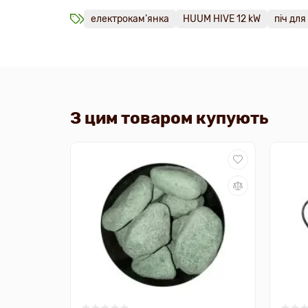
електрокам’янка
HUUM HIVE 12 kW
піч дл
З цим товаром купують