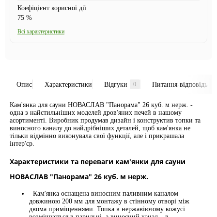
Коефіцієнт корисної дії
75 %
Всі характеристики
Опис
Характеристики
Відгуки
Питання-відповідь
0
0
Кам'янка для сауни НОВАСЛАВ "Панорама" 26 куб. м нерж. -
одна з найстильніших моделей дров'яних печей в нашому
асортименті. Виробник продумав дизайн і конструктив топки та
виносного каналу до найдрібніших деталей, щоб кам'янка не
тільки відмінно виконувала свої функції, але і прикрашала
інтер'єр.
Характеристики та переваги кам'янки для сауни
НОВАСЛАВ "Панорама" 26 куб. м нерж.
Кам'янка оснащена виносним паливним каналом
довжиною 200 мм для монтажу в стінному отворі між
двома приміщеннями. Топка в нержавіючому кожусі
розміщується в парильні, а виносний канал – в