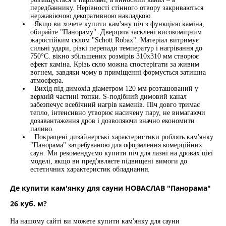
передбаннику. Нерівності стінного отвору закриваються
нержавіючою декоративною накладкою.
Якщо ви хочете купити кам'яну піч з функцією каміна,
обирайте "Панораму". Дверцята засклені високоміцним
жаростійким склом "Schott Robax". Матеріал витримує
сильні удари, різкі перепади температур і нагрівання до
750°C. вікно збільшених розмірів 310х310 мм створює
ефект каміна. Крізь скло можна спостерігати за живим
вогнем, завдяки чому в приміщенні формується затишна
атмосфера.
Вихід під димохід діаметром 120 мм розташований у
верхній частині топки. S-подібний димовий канал
забезпечує всебічний нагрів каменів. Піч довго тримає
тепло, інтенсивно утворює насичену пару, не вимагаючи
дозавантаження дров і дозволяючи значно економити
паливо.
Покращені дизайнерські характеристики роблять кам'янку
"Панорама" затребуваною для оформлення комерційних
саун. Ми рекомендуємо купити піч для лазні на дровах цієї
моделі, якщо ви пред'являєте підвищені вимоги до
естетичних характеристик обладнання.
Де купити кам'янку для сауни НОВАСЛАВ "Панорама"
26 куб. м?
На нашому сайті ви можете купити кам'янку для сауни