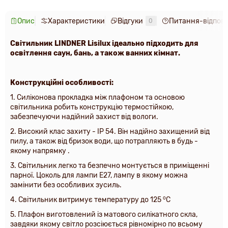
Опис
Характеристики
Відгуки
Питання-відпові
0
Світильник LINDNER Lisilux ідеально підходить для
освітлення саун, бань, а також ванних кімнат.
Конструкційні особливості:
1. Силіконова прокладка між плафоном та основою
світильника робить конструкцію термостійкою,
забезпечуючи надійний захист від вологи.
2. Високий клас захиту - IP 54. Він надійно захищений від
пилу, а також від бризок води, що потрапляють в будь -
якому напрямку .
3. Світильник легко та безпечно монтується в приміщенні
парної. Цоколь для лампи Е27, лампу в якому можна
замінити без особливих зусиль.
о
4. Світильник витримує температуру до 125
С
5. Плафон виготовлений із матового силікатного скла,
завдяки якому світло розсіюється рівномірно по всьому